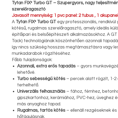
Tytan FIX² Turbo GT – Szupergyors, nagy teljesítmé
szerelőragasztó
Javasolt mennyiség: 1 pvc panel: 2 tubus , 1 akupanel
A
Tytan FIX² Turbo GT
egy professzionális, rendkívül
kötésű, rugalmas szerelőragasztó, amely ideális kül
építőipari és belsőépítészeti alkalmazásokhoz. A GT
Tack) technológiának köszönhetően azonnali tapadás
így nincs szükség hosszas megtámasztásra vagy les
munkadarabok rögzítéséhez.
Főbb tulajdonságok:
Azonnali, extra erős tapadás
– gyors munkavégzé
lehetővé.
Turbo sebességű kötés
– percek alatt rögzít, 1-2
terhelhető.
Univerzális felhasználás
– fához, fémhez, betonho
gipszkartonhoz, kerámiához, PVC-hez, üveghez 
más anyaghoz tapad.
Rugalmas, tartós kötés
– ellenáll rezgéseknek és
hőtágulásnak.