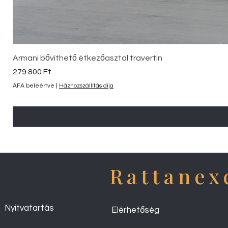
Armani bővíthető étkezőasztal travertin
Ár
279 800 Ft
ÁFA beleértve
|
Házhozszállítás díja
Rattanex
Nyitvatartás
Elérhetőség