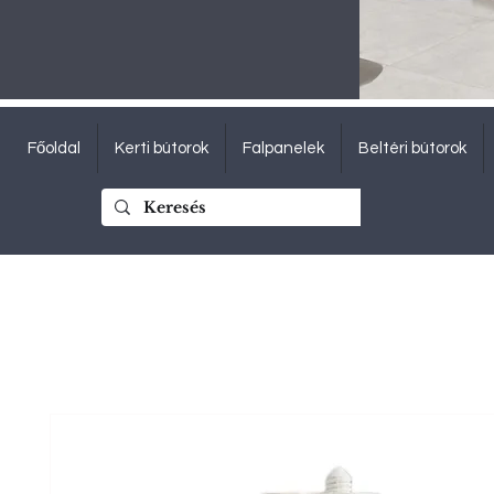
Főoldal
Kerti bútorok
Falpanelek
Beltéri bútorok