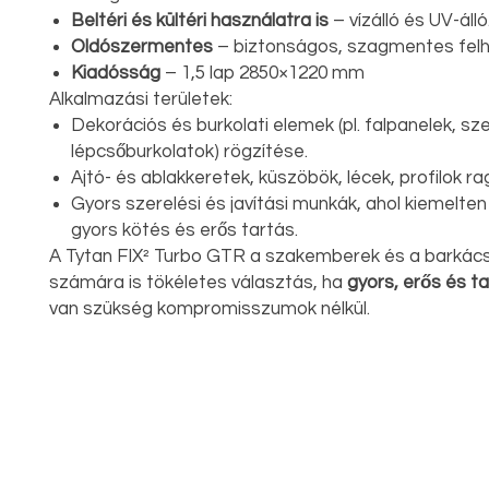
Beltéri és kültéri használatra is
– vízálló és UV-álló
Oldószermentes
– biztonságos, szagmentes felh
Kiadósság
– 1,5 lap 2850×1220 mm
Alkalmazási területek:
Dekorációs és burkolati elemek (pl. falpanelek, sz
lépcsőburkolatok) rögzítése.
Ajtó- és ablakkeretek, küszöbök, lécek, profilok r
Gyors szerelési és javítási munkák, ahol kiemelten
gyors kötés és erős tartás.
A Tytan FIX² Turbo GTR a szakemberek és a barkác
számára is tökéletes választás, ha
gyors, erős és t
van szükség kompromisszumok nélkül.