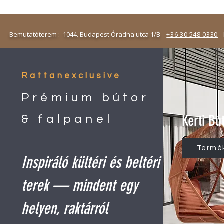
emutatóterem : 1044. Budapest Óradna utca 1/B
+36 30 548 0330
N
Rattanexclusive
Prémium bútor
Kerti Bú
& falpanel
Termé
Inspiráló kültéri és beltéri
terek — mindent egy
helyen, raktárról