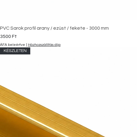
PVC Sarok profil arany / ezüst / fekete - 3000 mm
Ár
3500 Ft
ÁFA beleértve
|
Házhozszállítás díja
KÉSZLETEN