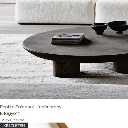
Ecolite Falpanel - fehér arany
Elfogyott
12 759 Ft
/
1m²
1
KÉSZLETEN