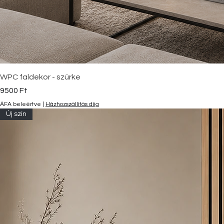
WPC faldekor - szürke
Ár
9500 Ft
ÁFA beleértve
|
Házhozszállítás díja
Új szín