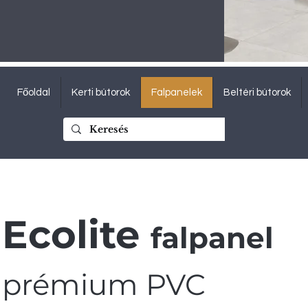
Főoldal
Kerti bútorok
Falpanelek
Beltéri bútorok
Ecolite
falpanel
prémium PVC