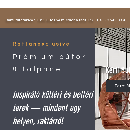
emutatóterem : 1044. Budapest Óradna utca 1/B
+36 30 548 0330
N
Rattanexclusive
Prémium bútor
Kerti Bú
& falpanel
Termé
Inspiráló kültéri és beltéri
terek — mindent egy
helyen, raktárról