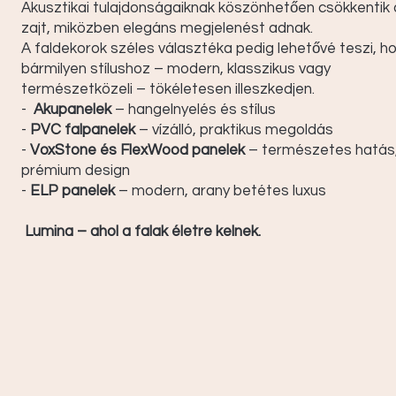
Akusztikai tulajdonságaiknak köszönhetően csökkentik 
zajt, miközben elegáns megjelenést adnak.
A faldekorok széles választéka pedig lehetővé teszi, h
bármilyen stílushoz – modern, klasszikus vagy
természetközeli – tökéletesen illeszkedjen.
-
Akupanelek
– hangelnyelés és stílus
-
PVC falpanelek
– vízálló, praktikus megoldás
-
VoxStone és FlexWood panelek
– természetes hatás
prémium design
-
ELP panelek
– modern, arany betétes luxus
Lumina – ahol a falak életre kelnek.