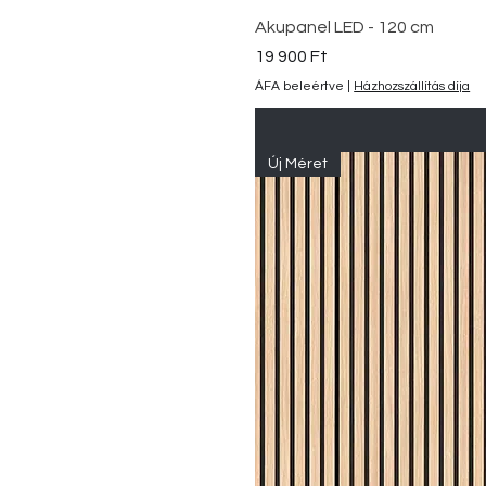
Akupanel LED - 120 cm
Ár
19 900 Ft
ÁFA beleértve
|
Házhozszállítás díja
Új Méret