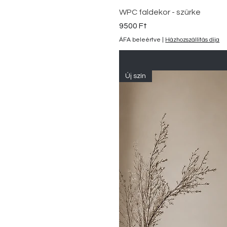
WPC faldekor - szürke
Ár
9500 Ft
ÁFA beleértve
|
Házhozszállítás díja
Új szín