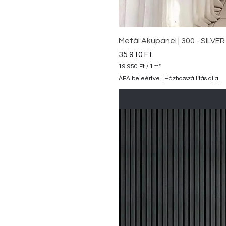
Metál Akupanel | 300 - SILVER
Ár
35 910 Ft
19 950 Ft
/
1m²
1
ÁFA beleértve
|
Házhozszállítás díja
9
9
5
0
F
t
/
1
n
é
g
y
z
e
t
m