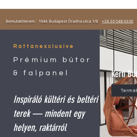
emutatóterem : 1044. Budapest Óradna utca 1/B
+36 30 548 0330
N
Rattanexclusive
Prémium bútor
Kerti Bú
& falpanel
Termé
Inspiráló kültéri és beltéri
terek — mindent egy
helyen, raktárról