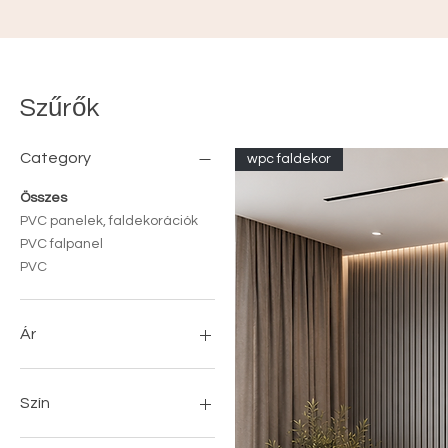
Szűrők
Category
wpc faldekor
Összes
PVC panelek, faldekorációk
PVC falpanel
PVC
Ár
1000 Ft
35 910 Ft
Szín