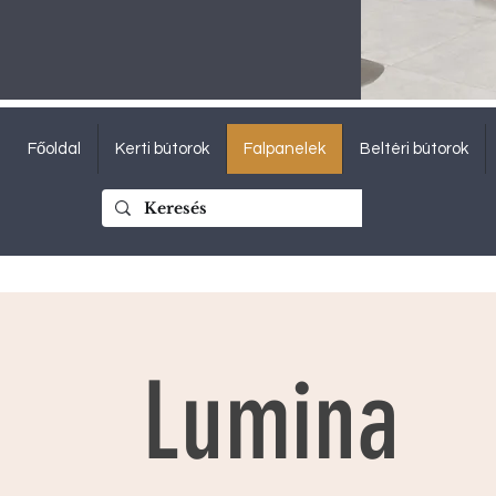
Főoldal
Kerti bútorok
Falpanelek
Beltéri bútorok
Lumina