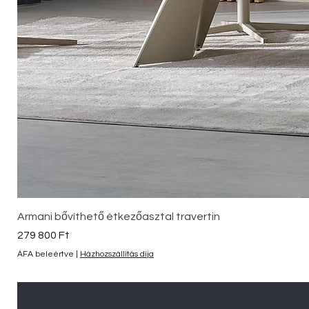
Armani bővíthető étkezőasztal travertin
Ár
279 800 Ft
ÁFA beleértve
|
Házhozszállítás díja