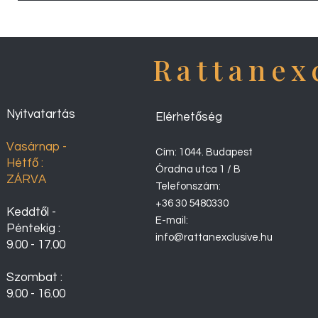
Rattanex
Nyitvatartás
Elérhetőség
Vasárnap -
Cím: 1044. Budapest
Hétfő :
Óradna utca 1 / B
ZÁRVA
Telefonszám:
+36 30 5480330
Keddtől -
E-mail:
Péntekig :
info@rattanexclusive.hu
9.00 - 17.00
Szombat :
9.00 - 16.00