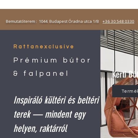
emutatóterem : 1044. Budapest Óradna utca 1/B
+36 30 548 0330
N
Rattanexclusive
Prémium bútor
Kerti Bú
& falpanel
Termé
Inspiráló kültéri és beltéri
terek — mindent egy
helyen, raktárról