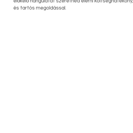
előkelő hangulatát szeretnéd elérni költséghatékony,
és tartós megoldással.