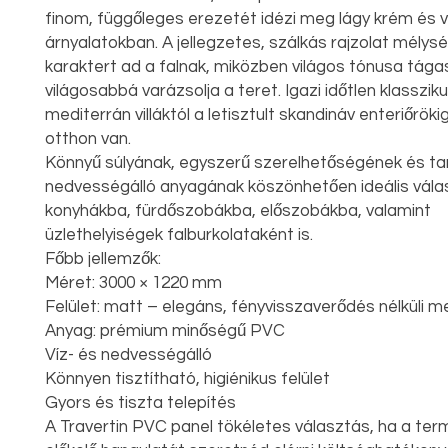
finom, függőleges erezetét idézi meg lágy krém és 
árnyalatokban. A jellegzetes, szálkás rajzolat mélys
karaktert ad a falnak, miközben világos tónusa tág
világosabbá varázsolja a teret. Igazi időtlen klasszik
mediterrán villáktól a letisztult skandináv enteriőrök
otthon van.
Könnyű súlyának, egyszerű szerelhetőségének és ta
nedvességálló anyagának köszönhetően ideális vála
konyhákba, fürdőszobákba, előszobákba, valamint
üzlethelyiségek falburkolataként is.
Főbb jellemzők:
Méret: 3000 × 1220 mm
Felület: matt – elegáns, fényvisszaverődés nélküli m
Anyag: prémium minőségű PVC
Víz- és nedvességálló
Könnyen tisztítható, higiénikus felület
Gyors és tiszta telepítés
A Travertin PVC panel tökéletes választás, ha a te