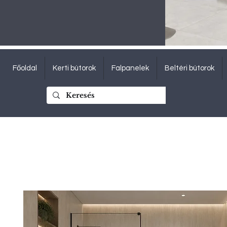
Főoldal
Kerti bútorok
Falpanelek
Beltéri bútorok