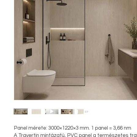
Panel mérete: 3000×1220×3 mm. 1 panel = 3,66 nm
A Travertin mintázatú, PVC panel a természetes trav