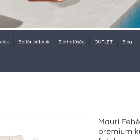
elek
Beltéri bútorok
Elérhetőség
OUTLET
Blog
Mauri Fehér
prémium kü