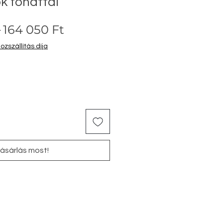
k fonattal
Szokásos
Akciós
 
164 050 Ft
ár
ár
zszállítás díja
ásárlás most!