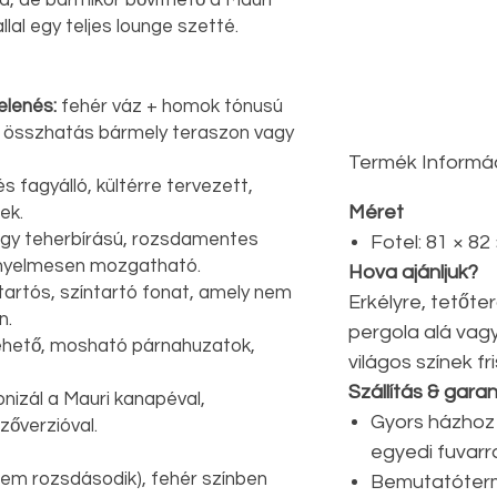
a, de bármikor bővíthető a Mauri
al egy teljes lounge szetté.
lenés:
fehér váz + homok tónusú
 összhatás bármely teraszon vagy
Termék Informá
s fagyálló, kültérre tervezett,
Méret
ek.
gy teherbírású, rozsdamentes
Fotel: 81 × 82
ényelmesen mozgatható.
Hova ajánljuk?
tartós, színtartó fonat, amely nem
Erkélyre, tetőte
n.
pergola alá vag
ehető, mosható párnahuzatok,
világos színek f
Szállítás & gara
izál a Mauri kanapéval,
Gyors házhoz 
zőverzióval.
egyedi fuvarr
nem rozsdásodik), fehér színben
Bemutatótermi