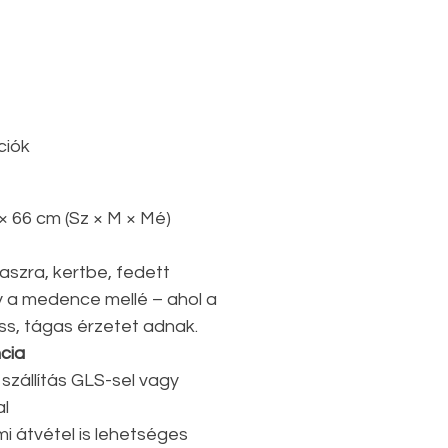
ciók
 × 66 cm (Sz × M × Mé)
raszra, kertbe, fedett
y a medence mellé – ahol a
riss, tágas érzetet adnak.
ncia
szállítás GLS-sel vagy
al
 átvétel is lehetséges