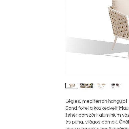
Légies, mediterrán hangulat
Sand fotel a közkedvelt Mauri
fehér porszórt alumínium váz
és puha, világos párnák. Öná