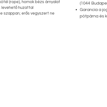
ókötél (rope), homok bézs árnyalat
(1044 Budape
, levehető huzattal
Garancia a jo
yhe szappan; erős vegyszert ne
pótpárna és k