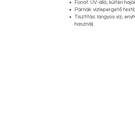
Fonat: UV-álló, kültéri haj
Párnák: vízlepergető textil
Tisztítás: langyos víz, en
használj