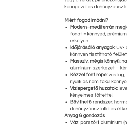
vagy a terasz pihenőzónájáb
kanapéval és dohányzóasztall
Miért fogod imádni?
Modern–mediterrán megje
fonat = könnyed, prémium
erkélyen.
Időjárásálló anyagok:
UV- é
könnyen tisztítható felület
Masszív, mégis könnyű:
na
alumínium szerkezet – k
Kézzel font rope:
vastag, 
nyúlik és nem fakul könnye
Vízlepergető huzatok:
lev
kényelmes töltettel.
Bővíthető rendszer:
harmon
dohányzóasztallal és étke
Anyag & gondozás
Váz: porszórt alumínium (