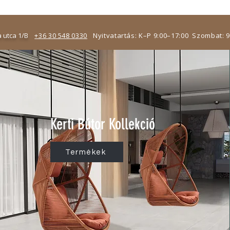
 utca 1/B
+36 30 548 0330
Nyitvatartás: K–P 9:00–17:00 Szombat: 
Kerti Bútor Kollekció
Termékek