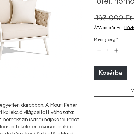
fotel, homo
 193 000 Ft
ÁFA beleértve
|
Házho
Mennyiség
*
Kosárba
V
 egyetlen darabban. A Mauri Fehér
 kollekció világosított változata:
, homokszín (sand) hajókötél fonat
llóan is tökéletes olvasósarokba