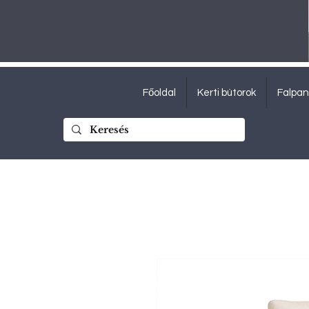
Főoldal
Kerti bútorok
Falpan