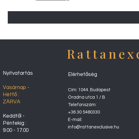
Rattanex
Nyitvatartás
Elérhetőség
Vasárnap -
Cím: 1044. Budapest
Hétfő :
Óradna utca 1 / B
ZÁRVA
Telefonszám:
+36 30 5480330
Keddtől -
E-mail:
Péntekig :
info@rattanexclusive.hu
9.00 - 17.00