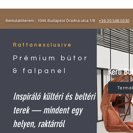
emutatóterem : 1044. Budapest Óradna utca 1/B
+36 30 548 0330
N
Rattanexclusive
Prémium bútor
Kerti Bú
& falpanel
Termé
Inspiráló kültéri és beltéri
terek — mindent egy
helyen, raktárról