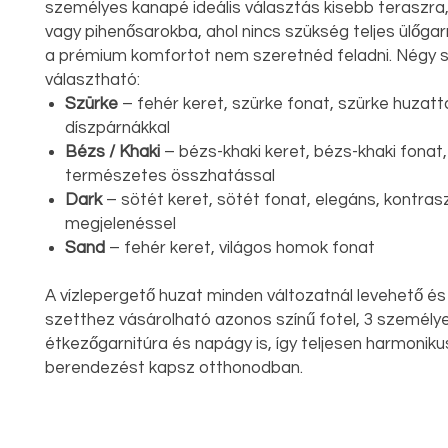
személyes kanapé ideális választás kisebb teraszra,
vagy pihenősarokba, ahol nincs szükség teljes ülőgar
a prémium komfortot nem szeretnéd feladni. Négy s
választható:
Szürke
– fehér keret, szürke fonat, szürke huzatt
díszpárnákkal
Bézs / Khaki
– bézs-khaki keret, bézs-khaki fonat
természetes összhatással
Dark
– sötét keret, sötét fonat, elegáns, kontras
megjelenéssel
Sand
– fehér keret, világos homok fonat
A vízlepergető huzat minden változatnál levehető é
szetthez vásárolható azonos színű fotel, 3 személy
étkezőgarnitúra és napágy is, így teljesen harmoniku
berendezést kapsz otthonodban.