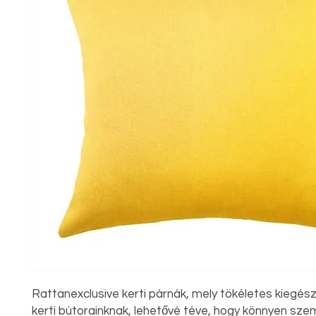
Rattanexclusive kerti párnák, mely tökéletes kiegészí
kerti bútorainknak, lehetővé téve, hogy könnyen sze