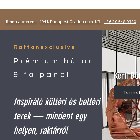
emutatóterem : 1044. Budapest Óradna utca 1/B
+36 30 548 0330
N
Rattanexclusive
Prémium bútor
Kerti Bú
& falpanel
Termé
Inspiráló kültéri és beltéri
terek — mindent egy
helyen, raktárról