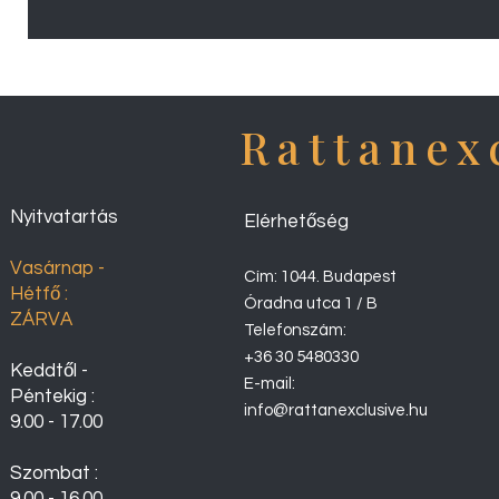
Rattanex
Nyitvatartás
Elérhetőség
Vasárnap -
Cím: 1044. Budapest
Hétfő :
Óradna utca 1 / B
ZÁRVA
Telefonszám:
+36 30 5480330
Keddtől -
E-mail:
Péntekig :
info@rattanexclusive.hu
9.00 - 17.00
Szombat :