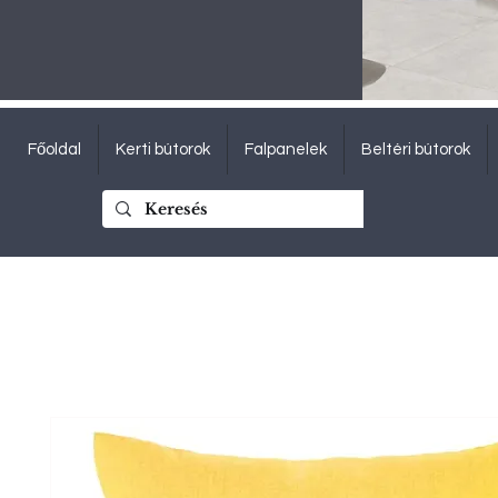
Főoldal
Kerti bútorok
Falpanelek
Beltéri bútorok