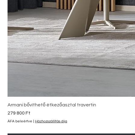
Armani bővíthető étkezőasztal travertin
Ár
279 800 Ft
ÁFA beleértve
|
Házhozszállítás díja