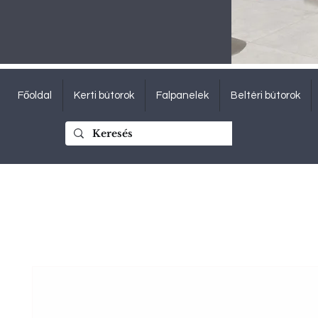
Főoldal
Kerti bútorok
Falpanelek
Beltéri bútorok