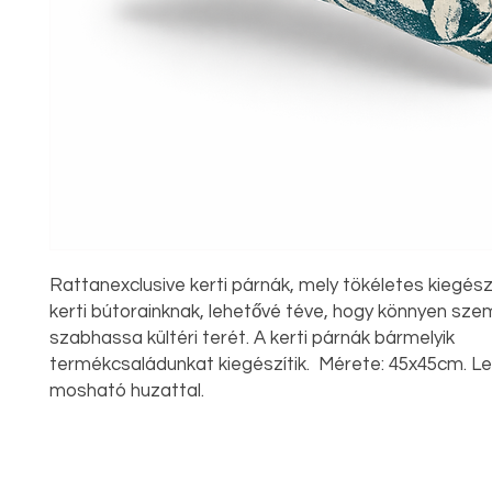
Rattanexclusive kerti párnák, mely tökéletes kiegészí
kerti bútorainknak, lehetővé téve, hogy könnyen sze
szabhassa kültéri terét. A kerti párnák bármelyik
termékcsaládunkat kiegészítik. Mérete: 45x45cm. L
mosható huzattal.