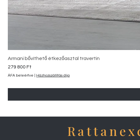
Armani bővíthető étkezőasztal travertin
Ár
279 800 Ft
ÁFA beleértve
|
Házhozszállítás díja
Rattanex