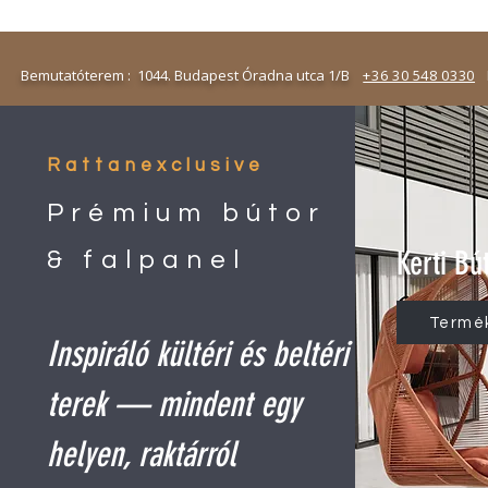
emutatóterem : 1044. Budapest Óradna utca 1/B
+36 30 548 0330
N
Rattanexclusive
Prémium bútor
Kerti Bú
& falpanel
Termé
Inspiráló kültéri és beltéri
terek — mindent egy
helyen, raktárról