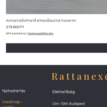
Armani bővíthető étkezőasztal travertin
Ár
279 800 Ft
ÁFA beleértve
|
Házhozszállítás díja
Rattanex
Nyitvatartás
Elérhetőség
Vasárnap -
Cím: 1044. Budapest