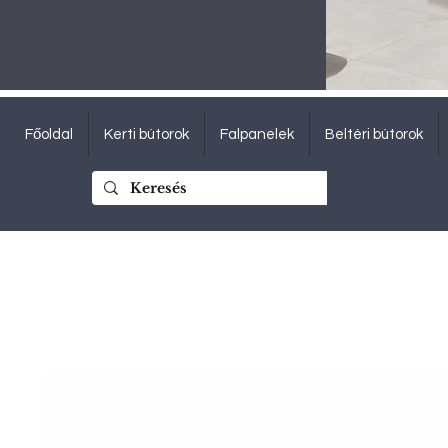
Főoldal
Kerti bútorok
Falpanelek
Beltéri bútorok