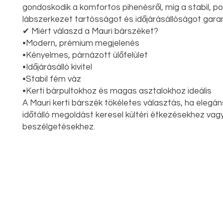
gondoskodik a komfortos pihenésről, míg a stabil, p
lábszerkezet tartósságot és időjárásállóságot garan
✔ Miért válaszd a Mauri bárszéket?
•Modern, prémium megjelenés
•Kényelmes, párnázott ülőfelület
•Időjárásálló kivitel
•Stabil fém váz
•Kerti bárpultokhoz és magas asztalokhoz ideális
A Mauri kerti bárszék tökéletes választás, ha elegán
időtálló megoldást keresel kültéri étkezésekhez vagy
beszélgetésekhez.