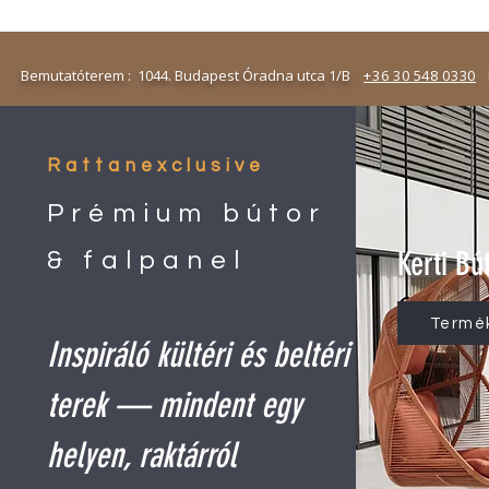
emutatóterem : 1044. Budapest Óradna utca 1/B
+36 30 548 0330
N
Rattanexclusive
Prémium bútor
Kerti Bú
& falpanel
Termé
Inspiráló kültéri és beltéri
terek — mindent egy
helyen, raktárról