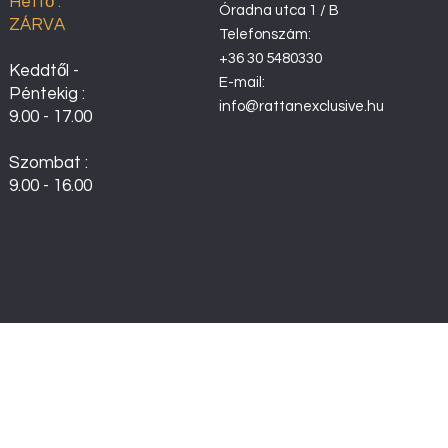
Hétfő :
Óradna utca 1 / B
ZÁRVA
Telefonszám:
+36 30 5480330
Keddtől -
E-mail:
Péntekig :
info@rattanexclusive.hu
9.00 - 17.00
Szombat :
9.00 - 16.00