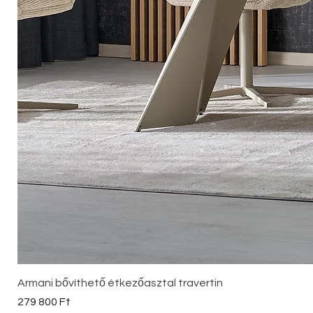
Armani bővíthető étkezőasztal travertin
Ár
279 800 Ft