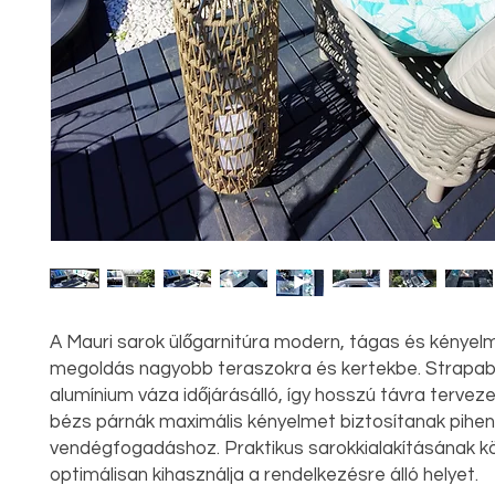
A Mauri sarok ülőgarnitúra modern, tágas és kényel
megoldás nagyobb teraszokra és kertekbe. Strapabí
alumínium váza időjárásálló, így hosszú távra terveze
bézs párnák maximális kényelmet biztosítanak pihe
vendégfogadáshoz. Praktikus sarokkialakításának 
optimálisan kihasználja a rendelkezésre álló helyet.