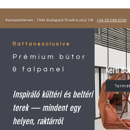
emutatóterem : 1044. Budapest Óradna utca 1/B
+36 30 548 0330
N
Rattanexclusive
Prémium bútor
Kerti Bú
& falpanel
Termé
Inspiráló kültéri és beltéri
terek — mindent egy
helyen, raktárról