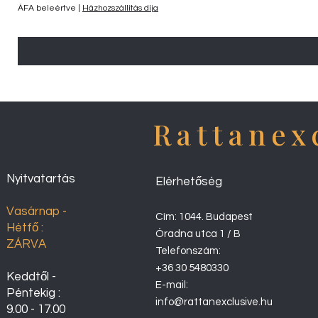
ÁFA beleértve
|
Házhozszállítás díja
Rattanex
Nyitvatartás
Elérhetőség
Vasárnap -
Cím: 1044. Budapest
Hétfő :
Óradna utca 1 / B
ZÁRVA
Telefonszám:
+36 30 5480330
Keddtől -
E-mail:
Péntekig :
info@rattanexclusive.hu
9.00 - 17.00