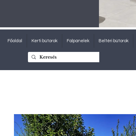
Főoldal
Kerti bútorok
Falpanelek
Beltéri bútorok