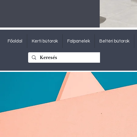
Főoldal
Kerti bútorok
Falpanelek
Beltéri bútorok