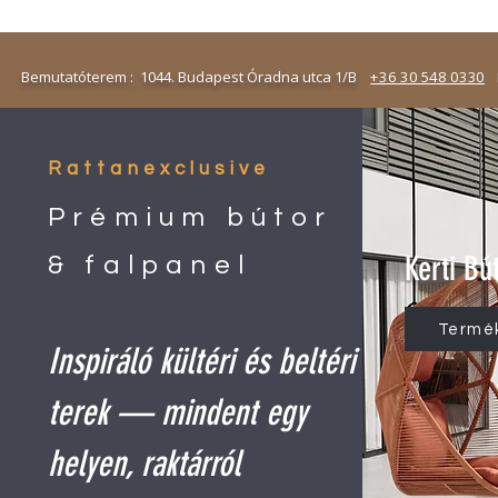
emutatóterem : 1044. Budapest Óradna utca 1/B
+36 30 548 0330
N
Rattanexclusive
Prémium bútor
Kerti Bú
& falpanel
Termé
Inspiráló kültéri és beltéri
terek — mindent egy
helyen, raktárról