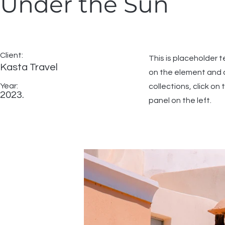
Under the Sun
Client:
This is placeholder t
Kasta Travel
on the element and 
Year:
collections, click o
2023.
panel on the left.