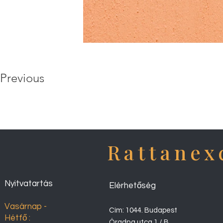
Previous
Rattanex
Nyitvatartás
Elérhetőség
Vasárnap -
Cím: 1044. Budapest
Hétfő :
Óradna utca 1 / B