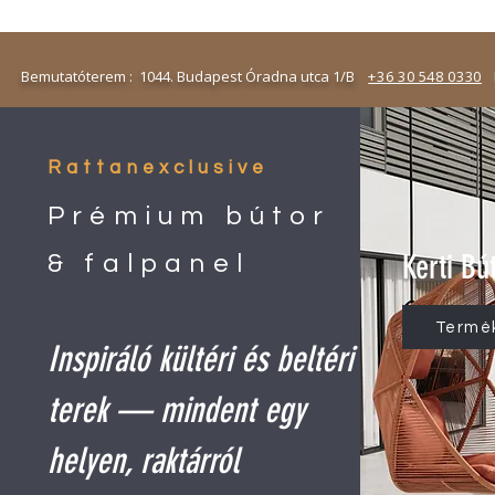
emutatóterem : 1044. Budapest Óradna utca 1/B
+36 30 548 0330
N
Rattanexclusive
Prémium bútor
Kerti Bú
& falpanel
Termé
Inspiráló kültéri és beltéri
terek — mindent egy
helyen, raktárról