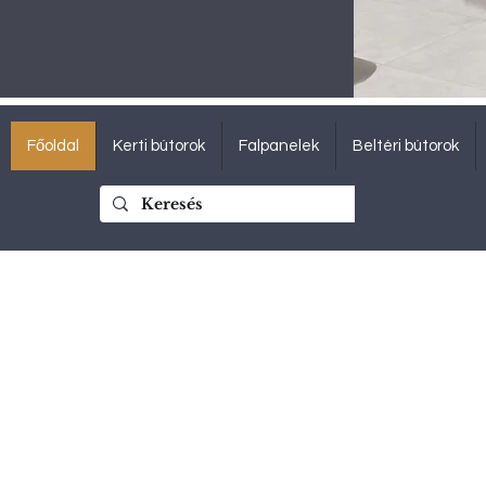
Főoldal
Kerti bútorok
Falpanelek
Beltéri bútorok