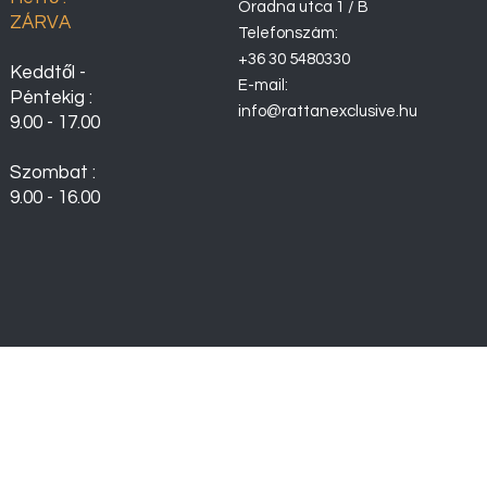
Óradna utca 1 / B
ZÁRVA
Telefonszám:
+36 30 5480330
Keddtől -
E-mail:
Péntekig :
info@rattanexclusive.hu
9.00 - 17.00
Szombat :
9.00 - 16.00