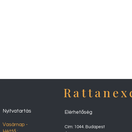
Rattanex
Nyitvatartás
Elérhetőség
Vasárnap -
Cím: 1044. Budapest
Hétfő :