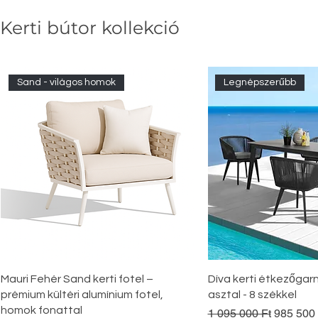
Kerti bútor kollekció
Sand - világos homok
Legnépszerűbb
Gyorsnézet
Gyorsné
Mauri Fehér Sand kerti fotel –
Díva kerti étkezőgarn
prémium kültéri alumínium fotel,
asztal - 8 székkel
homok fonattal
Szokásos ár
Akciós á
1 095 000 Ft
985 500 