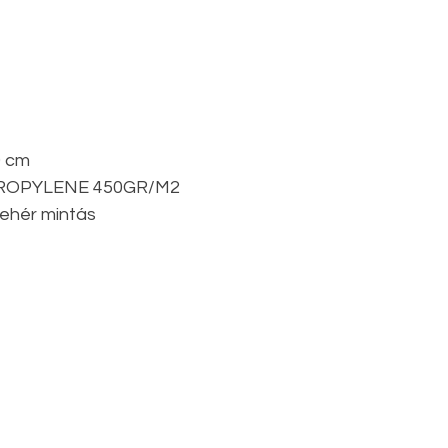
0 cm
PROPYLENE 450GR/M2
fehér mintás