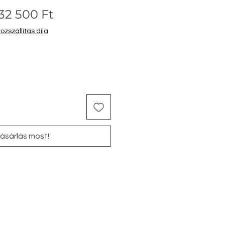
Szokásos
Akciós
32 500 Ft
ár
ár
zszállítás díja
ásárlás most!