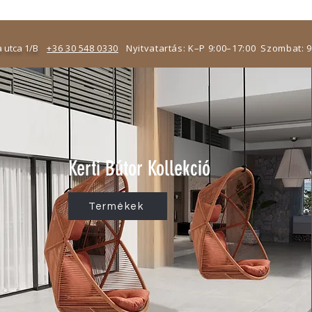
 utca 1/B
+36 30 548 0330
Nyitvatartás: K–P 9:00–17:00 Szombat: 
Kerti Bútor Kollekció
Termékek