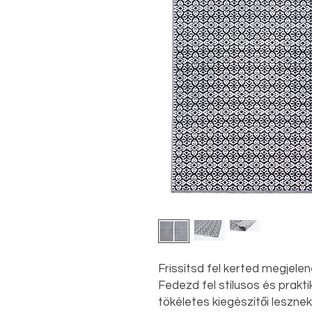
Frissítsd fel kerted megjele
Fedezd fel stílusos és prakt
tökéletes kiegészítői leszne