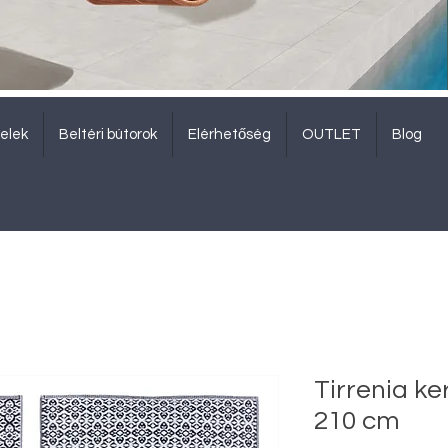
elek
Beltéri bútorok
Elérhetőség
OUTLET
Blog
Tirrenia ke
210 cm