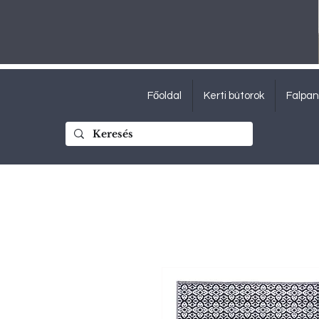
Főoldal
Kerti bútorok
Falpan