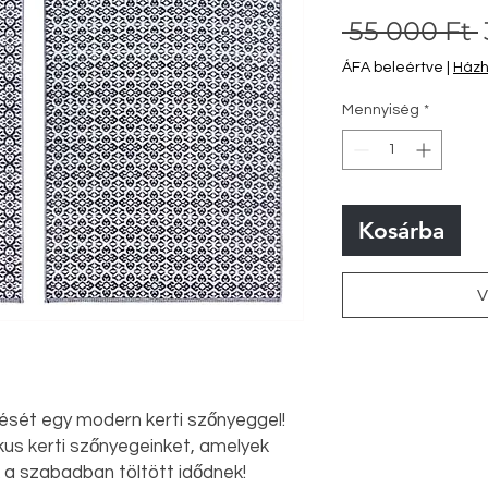
 55 000 Ft 
ÁFA beleértve
|
Házho
Mennyiség
*
Kosárba
V
nését egy modern kerti szőnyeggel!
ikus kerti szőnyegeinket, amelyek
k a szabadban töltött idődnek!