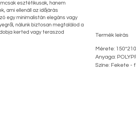
emcsak esztétikusak, hanem
, ami ellenáll az időjárás
zó egy minimalistán elegáns vagy
yegről, nálunk biztosan megtalálod a
ldobja kerted vagy teraszod
Termék leírás
Mérete: 150*21
Anyaga: POLY
Színe: Fekete - 