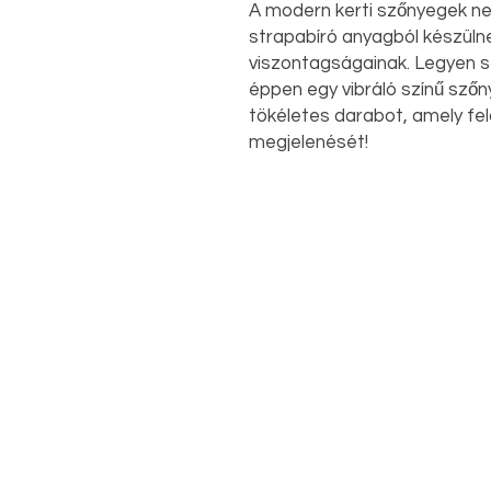
A modern kerti szőnyegek n
strapabíró anyagból készülnek
viszontagságainak. Legyen s
éppen egy vibráló színű szőn
tökéletes darabot, amely fe
megjelenését!