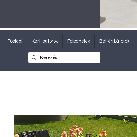
Főoldal
Kerti bútorok
Falpanelek
Beltéri bútorok