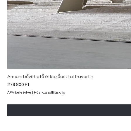
Armani bővíthető étkezőasztal travertin
Ár
279 800 Ft
ÁFA beleértve
|
Házhozszállítás díja