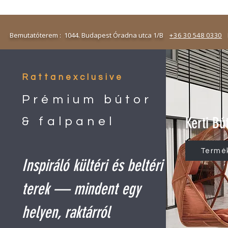
emutatóterem : 1044. Budapest Óradna utca 1/B
+36 30 548 0330
N
Rattanexclusive
Prémium bútor
Kerti Bú
& falpanel
Termé
Inspiráló kültéri és beltéri
terek — mindent egy
helyen, raktárról