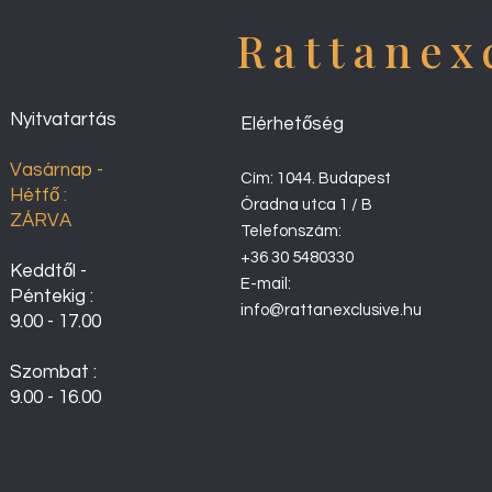
Rattanex
Nyitvatartás
Elérhetőség
Vasárnap -
Cím: 1044. Budapest
Hétfő :
Óradna utca 1 / B
ZÁRVA
Telefonszám:
+36 30 5480330
Keddtől -
E-mail:
Péntekig :
info@rattanexclusive.hu
9.00 - 17.00
Szombat :
9.00 - 16.00