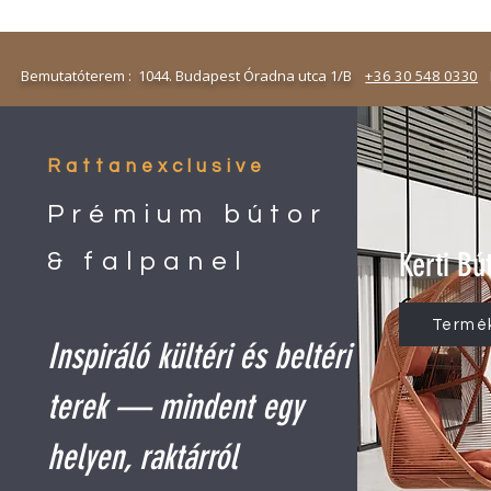
emutatóterem : 1044. Budapest Óradna utca 1/B
+36 30 548 0330
N
Rattanexclusive
Prémium bútor
Kerti Bú
& falpanel
Termé
Inspiráló kültéri és beltéri
terek — mindent egy
helyen, raktárról