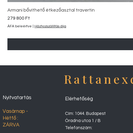
Armani bővíthető étkezőasztal travertin
Ár
279 800 Ft
ÁFA beleértve
|
Házhozszállítás díja
Rattanex
Nyitvatartás
Elérhetőség
Vasárnap -
Cím: 1044. Budapest
Hétfő :
Óradna utca 1 / B
ZÁRVA
Telefonszám: