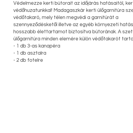
Védelmezze kerti bútorait az időjárás hatásaitól, ker
védőhuzatunkkal! Madagaszkár kerti ülőgarnitúra szettr
védőtakaró, mely télen megvédi a garnitúrát a
szennyeződésketől illetve az egyéb környezeti hatáso
hosszabb élettartamot biztosítva bútorának. A szet
ülőgarnitúra minden elemére külön védőtakarót tart
- 1 db 3-as kanapéra
- 1 db asztalra
- 2 db fotelre