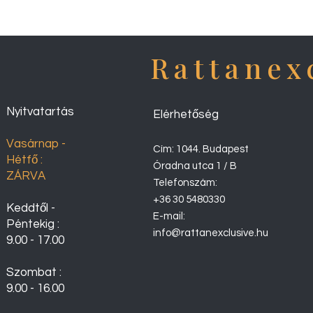
Rattanex
Nyitvatartás
Elérhetőség
Vasárnap -
Cím: 1044. Budapest
Hétfő :
Óradna utca 1 / B
ZÁRVA
Telefonszám:
+36 30 5480330
Keddtől -
E-mail:
Péntekig :
info@rattanexclusive.hu
9.00 - 17.00
Szombat :
9.00 - 16.00