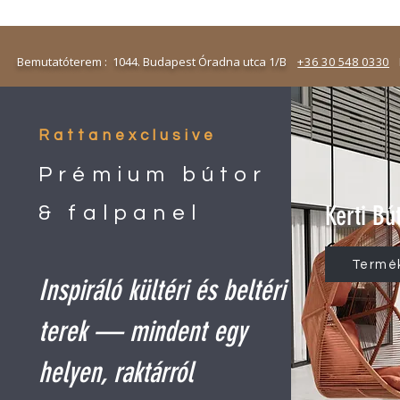
emutatóterem : 1044. Budapest Óradna utca 1/B
+36 30 548 0330
N
Rattanexclusive
Prémium bútor
Kerti Bú
& falpanel
Termé
Inspiráló kültéri és beltéri
terek — mindent egy
helyen, raktárról