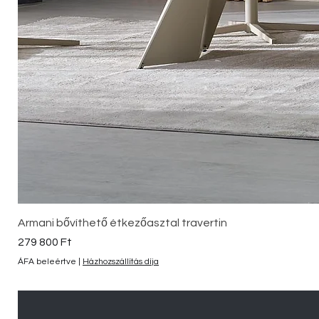
Armani bővíthető étkezőasztal travertin
Ár
279 800 Ft
ÁFA beleértve
|
Házhozszállítás díja