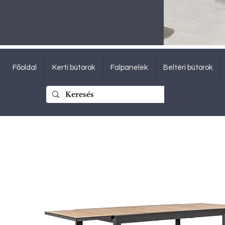
Főoldal
Kerti bútorok
Falpanelek
Beltéri bútorok