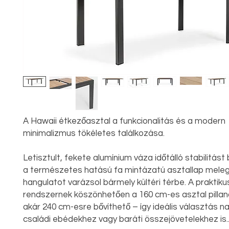
A Hawaii étkezőasztal a funkcionalitás és a modern
minimalizmus tökéletes találkozása.
Letisztult, fekete alumínium váza időtálló stabilitást 
a természetes hatású fa mintázatú asztallap meleg
hangulatot varázsol bármely kültéri térbe. A praktiku
rendszernek köszönhetően a 160 cm-es asztal pillan
akár 240 cm-esre bővíthető – így ideális választás 
családi ebédekhez vagy baráti összejövetelekhez is.