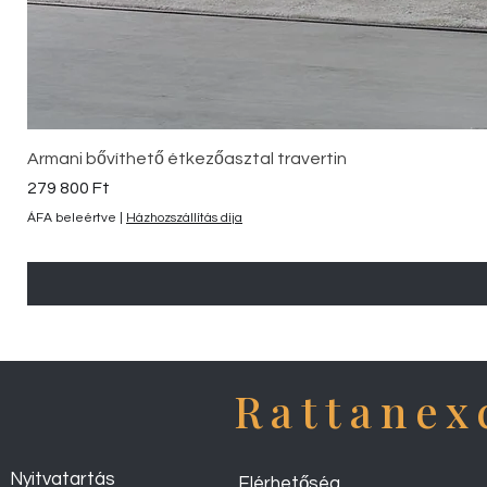
Armani bővíthető étkezőasztal travertin
Ár
279 800 Ft
ÁFA beleértve
|
Házhozszállítás díja
Rattanex
Nyitvatartás
Elérhetőség