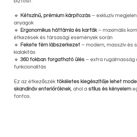
biztosít.
🔹
Kétszínű, prémium kárpitozás
– exkluzív megjelen
anyagok
🔹
Ergonomikus háttámla és karfák
– maximális kom
étkezések és társasági események során
🔹
Fekete fém lábszerkezet
– modern, masszív és s
kialakítás
🔹
360 fokban forgatható ülés
– extra rugalmasság 
funkcionalitás
Ez az étkezőszék
tökéletes kiegészítője lehet moder
skandináv enteriőröknek
, ahol a
stílus és kényelem
eg
fontos.