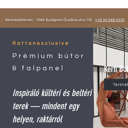
emutatóterem : 1044. Budapest Óradna utca 1/B
+36 30 548 0330
N
Rattanexclusive
Prémium bútor
Kerti Bú
& falpanel
Termé
Inspiráló kültéri és beltéri
terek — mindent egy
helyen, raktárról