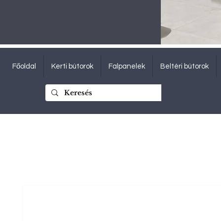
Főoldal
Kerti bútorok
Falpanelek
Beltéri bútorok