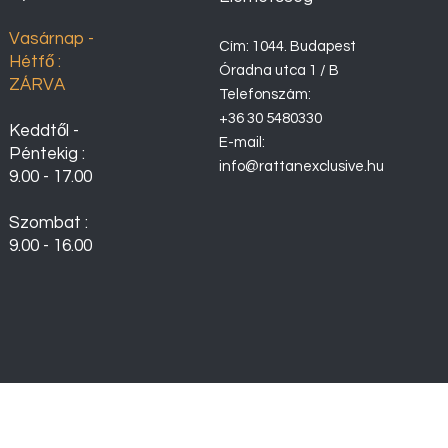
Vasárnap -
Cím: 1044. Budapest
Hétfő :
Óradna utca 1 / B
ZÁRVA
Telefonszám:
+36 30 5480330
Keddtől -
E-mail:
Péntekig :
info@rattanexclusive.hu
9.00 - 17.00
Szombat :
9.00 - 16.00