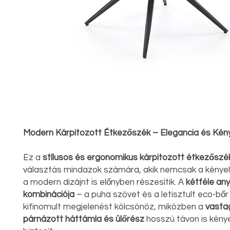
Modern Kárpitozott Étkezőszék – Elegancia és Ké
Ez a
stílusos és ergonomikus kárpitozott étkezőszé
választás mindazok számára, akik nemcsak a kény
a modern dizájnt is előnyben részesítik. A
kétféle an
kombinációja
– a puha szövet és a letisztult eco-bőr
kifinomult megjelenést kölcsönöz, miközben a
vasta
párnázott háttámla és ülőrész
hosszú távon is kény