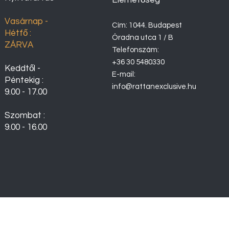
Elérhetőség
Vasárnap -
Cím: 1044. Budapest
Hétfő :
Óradna utca 1 / B
ZÁRVA
Telefonszám:
+36 30 5480330
Keddtől -
E-mail:
Péntekig :
info@rattanexclusive.hu
9.00 - 17.00
Szombat :
9.00 - 16.00