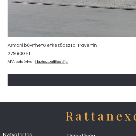
Armani bővíthető étkezőasztal travertin
Ár
279 800 Ft
ÁFA beleértve
|
Házhozszállítás díja
Rattanex
Nyitvatartás