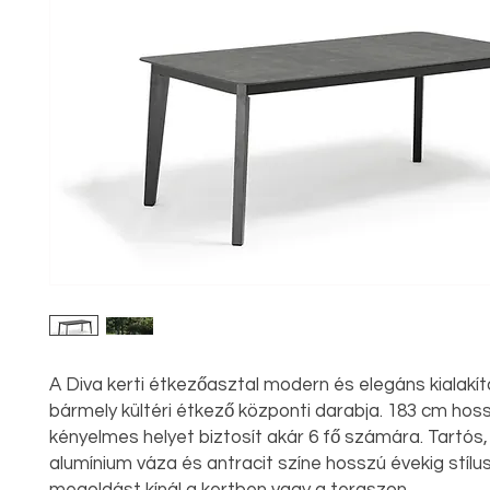
A Diva kerti étkezőasztal modern és elegáns kialakí
bármely kültéri étkező központi darabja. 183 cm hoss
kényelmes helyet biztosít akár 6 fő számára. Tartós, 
alumínium váza és antracit színe hosszú évekig stílu