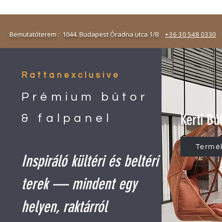
emutatóterem : 1044. Budapest Óradna utca 1/B
+36 30 548 0330
N
Rattanexclusive
Prémium bútor
Kerti Bú
& falpanel
Termé
Inspiráló kültéri és beltéri
terek — mindent egy
helyen, raktárról