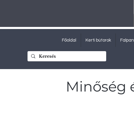
Főoldal
Kerti bútorok
Falpan
Minőség 