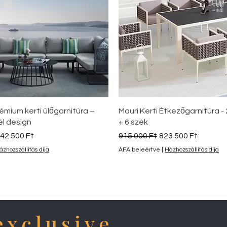
Gyorsnézet
Gyorsnézet
émium kerti ülőgarnitúra –
Mauri Kerti Étkezőgarnitúra -
él design
+ 6 szék
kciós ár
Szokásos ár
Akciós ár
42 500 Ft
915 000 Ft
823 500 Ft
ázhozszállítás díja
ÁFA beleértve
|
Házhozszállítás díja
exclusive