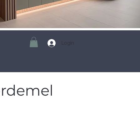
Login
érdemel