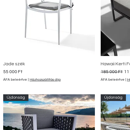
Gyorsnézet
Jade szék
Hawaii Kerti F
Ár
Szokásos ár
Akc
55 000 Ft
185 000 Ft
11
ÁFA beleértve
|
Házhozszállítás díja
ÁFA beleértve
|
H
Újdonság
Újdonság