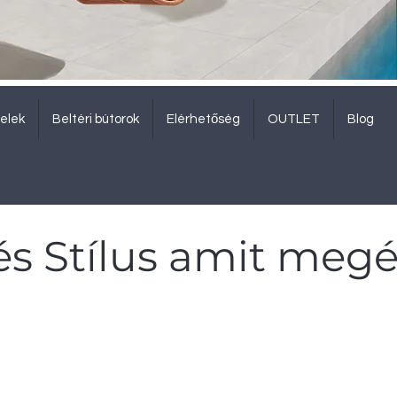
elek
Beltéri bútorok
Elérhetőség
OUTLET
Blog
és Stílus amit meg