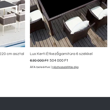
Gyorsnézet
 220 cm asztal
Lux Kerti Étkezőgarnitúra 6 székkel
Szokásos ár
Akciós ár
630 000 Ft
504 000 Ft
ÁFA beleértve
|
Házhozszállítás díja