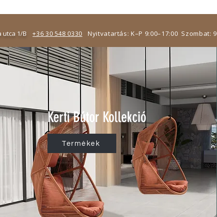
 utca 1/B
+36 30 548 0330
Nyitvatartás: K–P 9:00–17:00 Szombat: 
Kerti Bútor Kollekció
Termékek