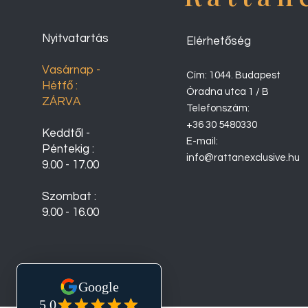
Nyitvatartás
Elérhetőség
Vasárnap -
Cím: 1044. Budapest
Hétfő :
Óradna utca 1 / B
ZÁRVA
Telefonszám:
+36 30 5480330
Keddtől -
E-mail:
Péntekig :
info@rattanexclusive.hu
9.00 - 17.00
Szombat :
9.00 - 16.00