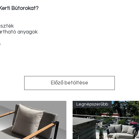
Kerti Bútorokat?
aszték
tartható anyagok
ó
Előző betöltése
Legnépszerűbb