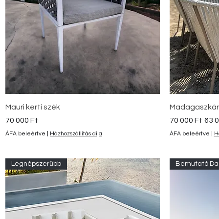
Gyorsnézet
Mauri kerti szék
Madagaszkár k
Ár
Szokásos ár
Akci
70 000 Ft
70 000 Ft
63 0
ÁFA beleértve
|
Házhozszállítás díja
ÁFA beleértve
|
H
Legnépszerűbb
Bemutató Da