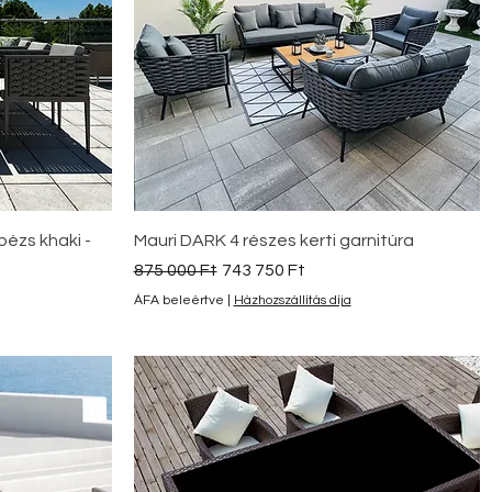
Gyorsnézet
bézs khaki -
Mauri DARK 4 részes kerti garnitúra
Szokásos ár
Akciós ár
875 000 Ft
743 750 Ft
ÁFA beleértve
|
Házhozszállítás díja