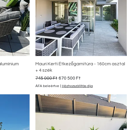
Gyorsnézet
 alumínium
Mauri Kerti Étkezőgarnitúra - 160cm asztal
+ 4 szék
Szokásos ár
Akciós ár
745 000 Ft
670 500 Ft
ÁFA beleértve
|
Házhozszállítás díja