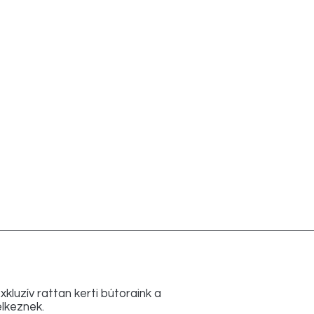
luzív rattan kerti bútoraink a
lkeznek.