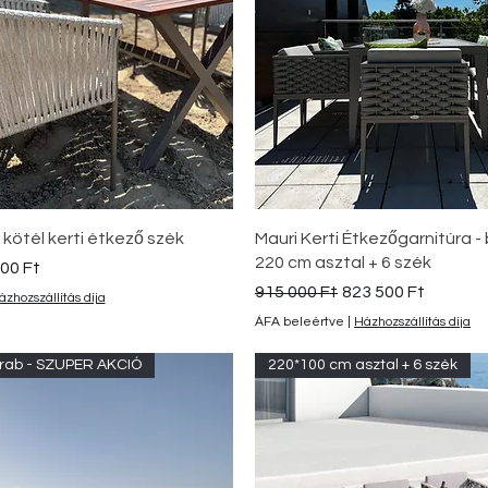
Gyorsnézet
Gyorsnézet
ötél kerti étkező szék
Mauri Kerti Étkezőgarnitúra - 
220 cm asztal + 6 szék
ós ár
00 Ft
Szokásos ár
Akciós ár
915 000 Ft
823 500 Ft
ázhozszállítás díja
ÁFA beleértve
|
Házhozszállítás díja
rab - SZUPER AKCIÓ
220*100 cm asztal + 6 szék