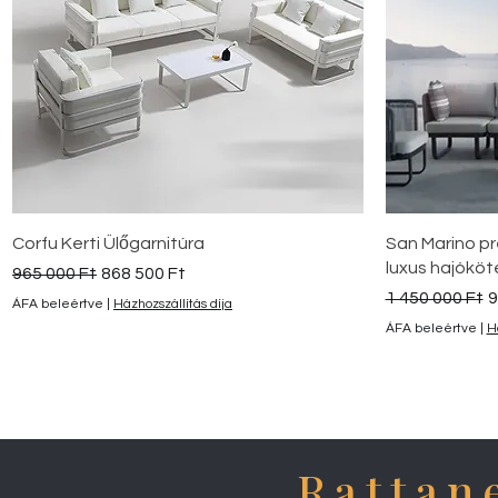
Gyorsnézet
Corfu Kerti Ülőgarnitúra
San Marino pr
luxus hajóköt
Szokásos ár
Akciós ár
965 000 Ft
868 500 Ft
Szokásos ár
A
1 450 000 Ft
9
ÁFA beleértve
|
Házhozszállítás díja
ÁFA beleértve
|
H
Rattan