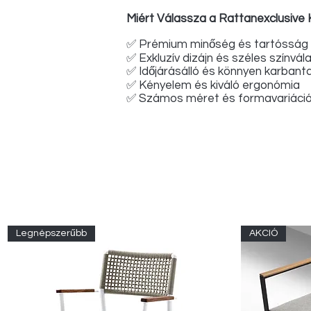
Miért Válassza a Rattanexclusive 
✅ Prémium minőség és tartósság
✅ Exkluzív dizájn és széles színvál
✅ Időjárásálló és könnyen karban
✅ Kényelem és kiváló ergonómia
✅ Számos méret és formavariáci
Legnépszerűbb
AKCIÓ