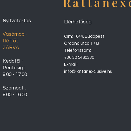
Rattanex
Nyitvatartás
Elérhetőség
Vasárnap -
Cím: 1044. Budapest
Hétfő :
Óradna utca 1 / B
ZÁRVA
Telefonszám:
+36 30 5480330
Keddtől -
E-mail:
Péntekig :
info@rattanexclusive.hu
9.00 - 17.00
Szombat :
9.00 - 16.00