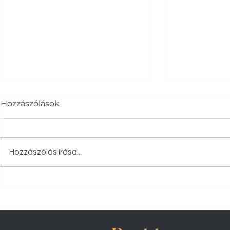
Hozzászólások
Hozzászólás írása...
Rattanexclusive termékek
Alumíniu
Budapesten – Stílus és
előnyei: 
minőség egy helyen
alumínium
Stílus és 