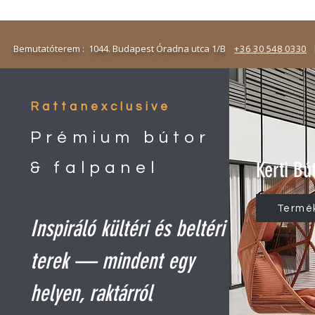
emutatóterem : 1044. Budapest Óradna utca 1/B
+36 30 548 0330
N
Rattanexclusive
Prémium bútor
Kerti Bú
& falpanel
Termé
Inspiráló kültéri és beltéri
terek — mindent egy
helyen, raktárról