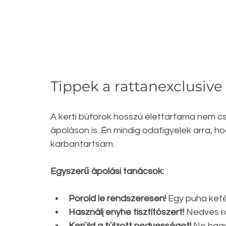
Tippek a rattanexclusiv
A kerti bútorok hosszú élettartama nem c
ápoláson is. Én mindig odafigyelek arra, h
karbantartsam.
Egyszerű ápolási tanácsok:
Porold le rendszeresen!
 Egy puha kefé
Használj enyhe tisztítószert!
 Nedves r
Kerüld a túlzott nedvességet!
 Ne hagy