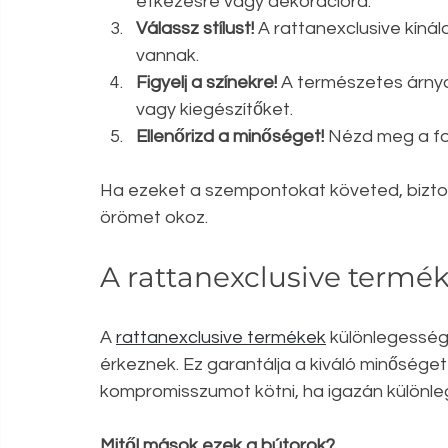
étkezésre vagy dekorációra.
Válassz stílust!
 A rattanexclusive kíná
vannak.
Figyelj a színekre!
 A természetes árnya
vagy kiegészítőket.
Ellenőrizd a minőséget!
 Nézd meg a fo
Ha ezeket a szempontokat követed, biztos
örömet okoz.
A rattanexclusive termék
A 
rattanexclusive termékek
 különlegesség
érkeznek. Ez garantálja a kiváló minőséget 
kompromisszumot kötni, ha igazán különle
Mitől mások ezek a bútorok?