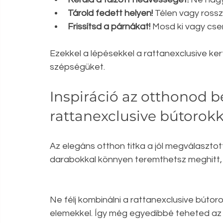
Tárold fedett helyen!
 Télen vagy rossz
Frissítsd a párnákat!
 Mosd ki vagy cse
Ezekkel a lépésekkel a rattanexclusive ker
szépségüket.
Inspiráció az otthonod 
rattanexclusive bútorokk
Az elegáns otthon titka a jól megválasztott
darabokkal könnyen teremthetsz meghitt, s
Ne félj kombinálni a rattanexclusive búto
elemekkel. Így még egyedibbé teheted az