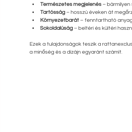
Természetes megjelenés
 – bármilyen st
Tartósság
 – hosszú éveken át megőrz
Környezetbarát
 – fenntartható anyag
Sokoldalúság
 – beltéri és kültéri hasz
Ezek a tulajdonságok teszik a rattanexclus
a minőség és a dizájn egyaránt számít.