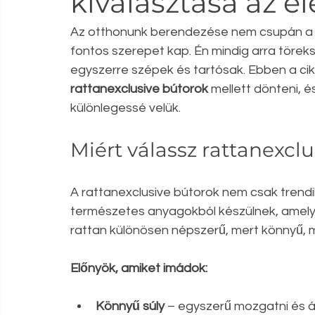
kiválasztása az e
Az otthonunk berendezése nem csupán a funk
fontos szerepet kap. Én mindig arra törek
egyszerre szépek és tartósak. Ebben a c
rattanexclusive bútorok
 mellett dönteni,
különlegessé velük.
Miért válassz rattanexcl
A rattanexclusive bútorok nem csak trendik
természetes anyagokból készülnek, amely
rattan különösen népszerű, mert könnyű, mé
Előnyök, amiket imádok:
Könnyű súly
 – egyszerű mozgatni és á