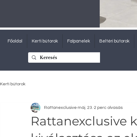
Főoldal
Kerti bútorok
Falpanelek
Beltéri bútorok
Kerti bútorok
Rattanexclusive
máj. 23.
2 perc olvasás
Rattanexclusive k