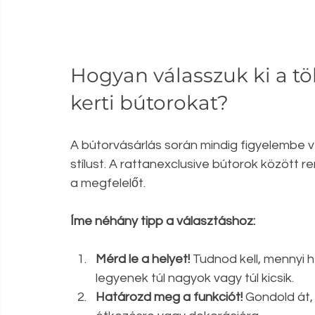
Hogyan válasszuk ki a tö
kerti bútorokat?
A bútorvásárlás során mindig figyelembe v
stílust. A rattanexclusive bútorok között r
a megfelelőt.
Íme néhány tipp a választáshoz:
Mérd le a helyet!
 Tudnod kell, mennyi h
legyenek túl nagyok vagy túl kicsik.
Határozd meg a funkciót!
 Gondold át,